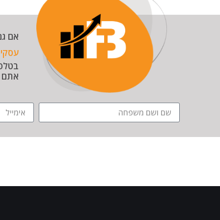
אם גם
עסקי
א
אתם ת