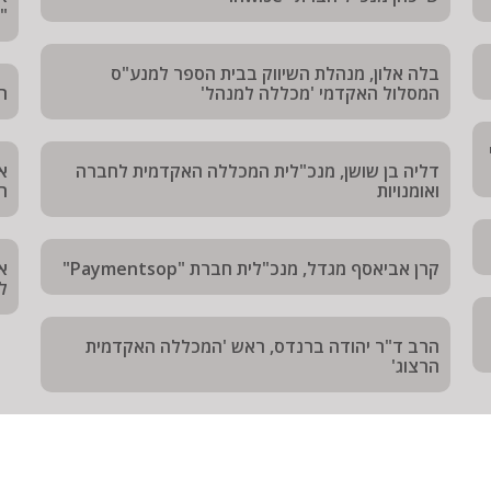
"
בלה אלון, מנהלת השיווק בבית הספר למנע"ס
המסלול האקדמי 'מכללה למנהל'
רן
דליה בן שושן, מנכ"לית המכללה האקדמית לחברה
ואומנויות
הס
קרן אביאסף מגדל, מנכ"לית חברת "Paymentsop"
א
לח
הרב ד"ר יהודה ברנדס, ראש 'המכללה האקדמית
הרצוג'