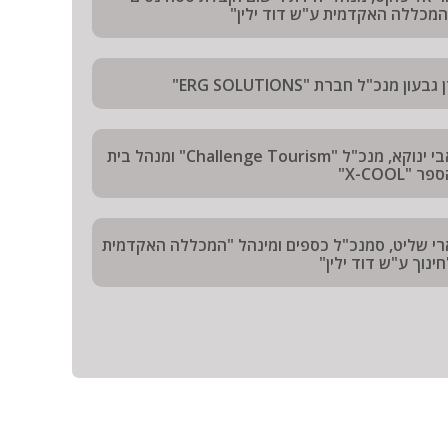
המכללה האקדמית ע"ש דוד ילין"
 גבעון מנכ"ל חברת "ERG SOLUTIONS"
אבי ינוקא, מנכ"ל "Challenge Tourism" ומנהל בית
פר "X-COOL"
רי שליט, סמנכ"ל כספים ומינהל "המכללה האקדמית
ינוך ע"ש דוד ילין"