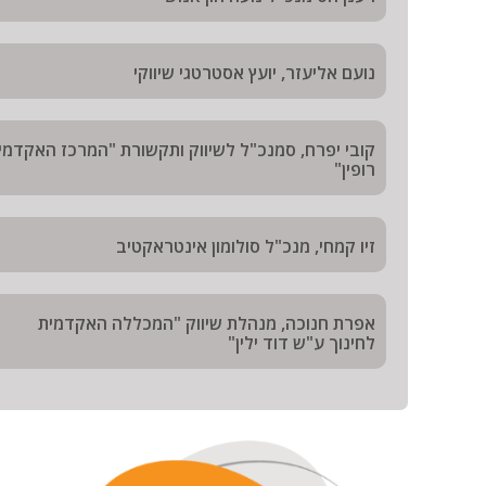
נועם אליעזר, יועץ אסטרטגי שיווקי
קובי יפרח, סמנכ"ל לשיווק ותקשורת "המרכז האקדמי
רופין"
זיו קמחי, מנכ"ל סולומון אינטראקטיב
אפרת חנוכה, מנהלת שיווק "המכללה האקדמית
לחינוך ע"ש דוד ילין"