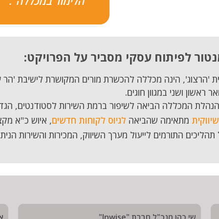
הלימוד במכללה".
מנטור לפיתוח עסקי מסביר על הפרויקט:
הרצוג', הינה מכללה להכשרת מורים המקושרת לישיבת 'הר עציו
ר ראשון ושני במגוון חוגים.
הנהלת המכללה הביאה לשיפור ברמת השירות לסטודנטים, הג
יווקית
מתאימה שהביאה
לגיוס לקוחות חדשים
, איוש כ"א מקצ
תהליכים התורמים לייעול מערך השיווק, המכירות והשירות הניתן
שי כהן מנכ"ל חברת "Inwise"
א