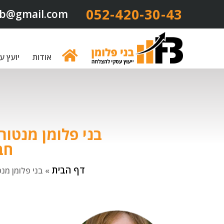
052-420-30-43​
b@gmail.com
אודות
יועץ ע
בני פלומן מנטור
חב
דף הבית
»
בני פלומן מנ