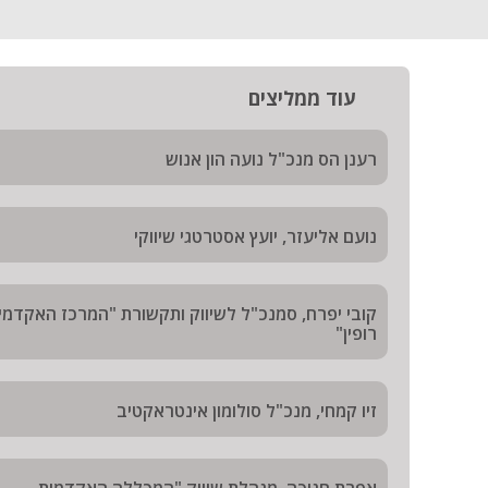
עוד ממליצים
רענן הס מנכ"ל נועה הון אנוש
נועם אליעזר, יועץ אסטרטגי שיווקי
קובי יפרח, סמנכ"ל לשיווק ותקשורת "המרכז האקדמי
רופין"
זיו קמחי, מנכ"ל סולומון אינטראקטיב