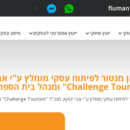
fluman
סקי
יועץ שיווקי
ייעוץ אסטרטגי לעסקים
מיתוג עסקי
ן מנטור לפיתוח עסקי מומלץ ע"י אבי
י מומלץ ע"י אבי ינוקא, מנכ"ל "Challenge Tourism" ומנהל בית הספר "X-COOL"