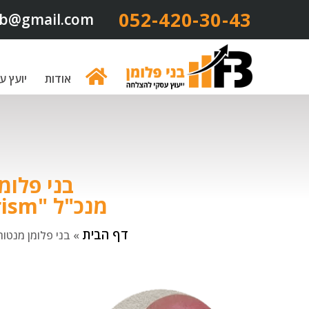
052-420-30-43​
b@gmail.com
אודות
יועץ ע
בני פלומ
מנכ"ל "Challenge Tourism" ומנהל בית הספר "X-COOL"
דף הבית
»
בני פלומן מנטור לפיתוח עסק