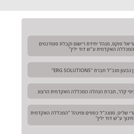
ריאל פוקס, מנהל יחידת רישום וקבלת סטודנטים
המכללה האקדמית ע"ש דוד ילין"
 גבעון מנכ"ל חברת "ERG SOLUTIONS"
יפי קלר, חברת הנהלה המכללה האקדמית הרצוג
רי שליט, סמנכ"ל כספים ומינהל "המכללה האקדמית
ינוך ע"ש דוד ילין"