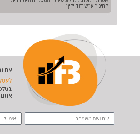
אפרת חנוכה, מנהלת שיווק "המכללה האקדמית
לחינוך ע"ש דוד ילין"
אם גם
לעסק
אתם ת