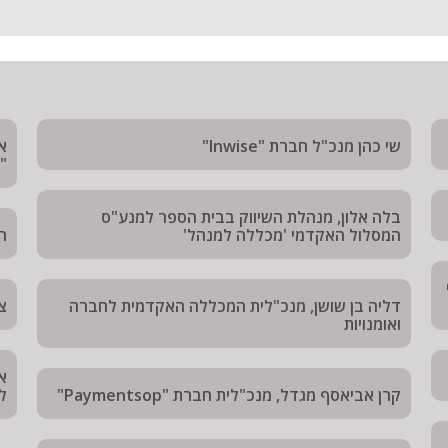
שי כהן מנכ"ל חברת "Inwise"
א
"
בלה אלון, מנהלת השיווק בבית הספר למנע"ס
המסלול האקדמי 'מכללה למנהל'
רן
דליה בן שושן, מנכ"לית המכללה האקדמית לחברה
צ
ואומנויות
א
קרן אביאסף מגדל, מנכ"לית חברת "Paymentsop"
לח