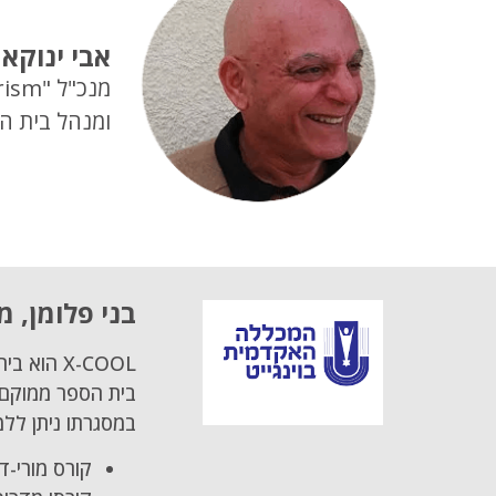
אבי ינוקא
מנכ"ל "Challenge Tourism"
ומנהל בית הספר "
בני פלומן, 
X-COOL הוא בית-הספר הבלעדי ללימודי תעודה בתחום התיירות האתגרית בארץ.
בית הספר ממוקם ב
במסגרתו ניתן ללמו
קורס מורי-ד