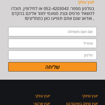
יועץ עסקי
בטלפון מספר: 052-4203043 או לחילופין, תוכלו
להשאיר פרטים ונציג מטעמי יחזור אליכם בהקדם
, ואדאג שגם אתם תופיעו כאן כממליצים!
שליחה
יועץ שיווקי
יועץ עסקי
יועץ שיווק באינטרנט
יועץ ארגוני