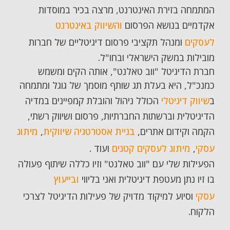
המתמחה בזירת האינטרנט, מרצה בכיר במוסדות
אקדמיים בנושא הפרסום
והשיווק באינטרנט
לעסקים
ומנהל תקציבי פרסום דיגיטליים של חברות
מובילות במשק הישראלי ובחו"ל.
חברת הדיגיטל "ווב טאלנט", אותה הקים ומשמש
כמנכ"ל, היא בעלת תג שותף מוסמך של גוגל ומתמחה
ב
שיווק דיגיטלי
הכולל ניהול והובלת קמפיינים במדיה
הדיגיטלית וברשתות החברתיות, פרסום ושיווק רשתי,
הקמה וקידום אתרים,
בניית אסטרטגיה שיווקית
,
מיתוג
עסקי
,
מיתוג לעסקים קטנים
ועוד .
הפעילות שלי עם "ווב טאלנט" וזיו כללה שיתוף פעולה
בו זיו נתן מעטפת דיגיטלית ואני בליווי
ובייעוץ
עסקי
וסיוע למיקוד מדויק של פעילות הדיגיטל לצרכי
הלקוח.