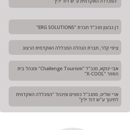
"המכללה האקדמית ע"ש דוד ילין"
רן גבעון מנכ"ל חברת "ERG SOLUTIONS"
ציפי קלר, חברת הנהלה המכללה האקדמית הרצוג
אבי ינוקא, מנכ"ל "Challenge Tourism" ומנהל בית
הספר "X-COOL"
ארי שליט, סמנכ"ל כספים ומינהל "המכללה האקדמית
לחינוך ע"ש דוד ילין"