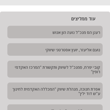
עוד ממליצים
רענן הס מנכ"ל נועה הון אנוש
נועם אליעזר, יועץ אסטרטגי שיווקי
קובי יפרח, סמנכ"ל לשיווק ותקשורת "המרכז האקדמי
רופין"
אפרת חנוכה, מנהלת שיווק "המכללה האקדמית לחינוך
ע"ש דוד ילין"