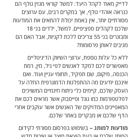
לדייק מאוד לקהל היעד: למשל קוראי מגזין גולף הם
כנראה אוהדי גולף, אך במקרים רבים, עם ערוצים
מסורתיים יותר, אין באמת יכולת להתאים את המודעות
שלכם לקהלים ספציפיים. למשל, ילדים בני 18
ומבוגרים בני 55 צריכים ללכת לקניות, אבל האם הם
מגיבים לאותן פרסומות?
ללא כל עלות נוספת, ערוצי השיווק הדיגיטליים
מאפשרים לכם למקד לאנשים לפי גיל, מין, רמת
הכנסה, מיקום, שם תפקיד, תחומי עניין ועוד. ואם
אינכם יודעים מה ההתפלגות הדמוגרפית החלה על
העסק שלכם, קיימים כלי ניתוח חינמיים המשויכים
לפלטפורמות כמו גוגל ופייסבוק אשר מראים לכם את
המאפיינים המדויקים של האנשים אשר עוקבים אחרי
הדף שלכם או מבקרים באתר שלכם.
מודעות למותג –
בשימוש בפרסום מסורתי לקידום
המותג שלכם או בעת הוצאת מוצר או שירות חדש,