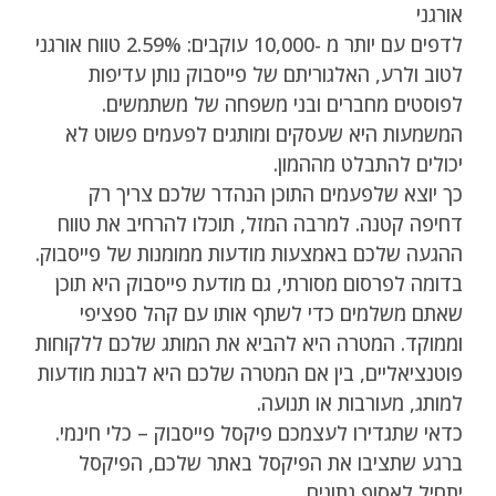
אורגני
לדפים עם יותר מ -10,000 עוקבים: 2.59% טווח אורגני
לטוב ולרע, האלגוריתם של פייסבוק נותן עדיפות
לפוסטים מחברים ובני משפחה של משתמשים.
המשמעות היא שעסקים ומותגים לפעמים פשוט לא
יכולים להתבלט מההמון.
כך יוצא שלפעמים התוכן הנהדר שלכם צריך רק
דחיפה קטנה. למרבה המזל, תוכלו להרחיב את טווח
ההגעה שלכם באמצעות מודעות ממומנות של פייסבוק.
בדומה לפרסום מסורתי, גם מודעת פייסבוק היא תוכן
שאתם משלמים כדי לשתף אותו עם קהל ספציפי
וממוקד. המטרה היא להביא את המותג שלכם ללקוחות
פוטנציאליים, בין אם המטרה שלכם היא לבנות מודעות
למותג, מעורבות או תנועה.
כדאי שתגדירו לעצמכם פיקסל פייסבוק – כלי חינמי.
ברגע שתציבו את הפיקסל באתר שלכם, הפיקסל
יתחיל לאסוף נתונים.