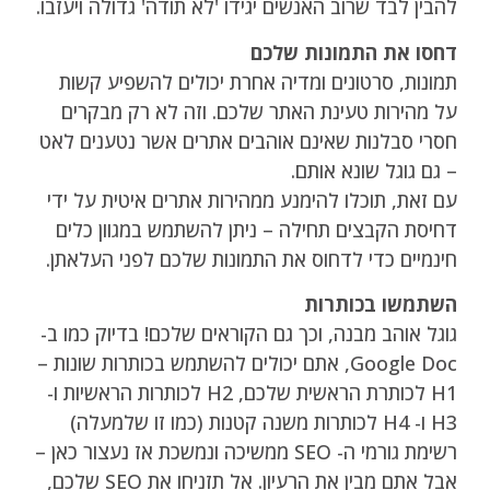
להבין לבד שרוב האנשים יגידו 'לא תודה' גדולה ויעזבו.
דחסו את התמונות שלכם
תמונות, סרטונים ומדיה אחרת יכולים להשפיע קשות
על מהירות טעינת האתר שלכם. וזה לא רק מבקרים
חסרי סבלנות שאינם אוהבים אתרים אשר נטענים לאט
– גם גוגל שונא אותם.
עם זאת, תוכלו להימנע ממהירות אתרים איטית על ידי
דחיסת הקבצים תחילה – ניתן להשתמש במגוון כלים
חינמיים כדי לדחוס את התמונות שלכם לפני העלאתן.
השתמשו בכותרות
גוגל אוהב מבנה, וכך גם הקוראים שלכם! בדיוק כמו ב-
Google Doc, אתם יכולים להשתמש בכותרות שונות –
H1 לכותרת הראשית שלכם, H2 לכותרות הראשיות ו-
H3 ו- H4 לכותרות משנה קטנות (כמו זו שלמעלה)
רשימת גורמי ה- SEO ממשיכה ונמשכת אז נעצור כאן –
אבל אתם מבין את הרעיון. אל תזניחו את SEO שלכם,