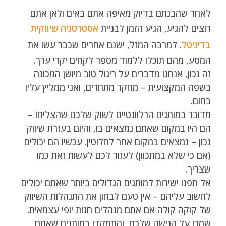
לאחר שהבנתם בדיוק מאיפה אתם באים ולאן אתם
רוצים להגיע, הגיע הזמן לבניית
אסטרטגיה שיווקית
בדיגיטל
. למרבה המזל, ישנם אחרים שכבר עשו את
המסע, מהם תוכלו ללמוד מספר לקחים יקרי ערך.
זה נכון, אנחנו מדברים על ריגול טוב מיושן המכונה
בשפה המקצועית – מחקר מתחרים, ואני ממליץ עליו
בחום.
מדובר במותגים הרלוונטיים לשוק שלכם שהצליחו –
הם היו במקום שאתם נמצאים בו, והיום בעזרת שיווק
נכון – נמצאים במקום אחר לחלוטין. עכשיו הם יכולים
(אם כי שלא במתכוון) לעזור לכם לעשות זאת כמו
שצריך.
אל תפנו ישירות למותגים הגדולים ביותר שאתם יכולים
לחשוב עליהם – אין טעם לבחון את התנהלות השיווק
של קוקה קולה אם אתם מנהלים חנות יופי עצמאית.
שמרו על הנישה שלכם, והתמקדו במותגים שאתם