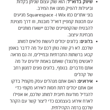
שיווק בדוא"ל:
הוא שוק עצום שניתן בקלות
וביעילות להפיק ממנו את המירב.
בוני אתרים כמו Wix ו- Squarespace מגיעים
עם תכונות קמפיין דוא"ל מובנות, וזו דרך מצוינת
להבטיח שהקמפיינים שלכם יישארו מותגיים
מבחינת עיצוב.
בלוגים:
בלוגים יכולים לעשות פלאים למותג
שלכם. לא רק שזה נותן לכם על מה לדבר באופן
קבוע ברשתות החברתיות ובמיילים, זה גם מראה
לאנשים (ולגוגל) שאתם באמת יודעים על מה
אתם מדברים. בנוסף, בלוגים פונים למגוון רחב
של קהלים
אירועים:
האם אתם מנהלים עסק מקומי? בדקו
אם אתם יכולים לתת חסות לאירוע מקומי כדי
להגדיל מודעות חיובית למותג שלכם, או אפילו
לארח אירוע בעצמכם כדי ליצור קשר עם הקהל
שלכם ברמה הקהילתית.