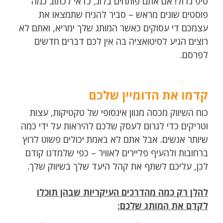
טיפ גדול! אם אתם פותחים בלוג, כדאי לכתוב כמה
פוסטים שונים מראש – סביר להניח שתמצאו את
עצמכם די עסוקים כאשר המותג שלך ימריא, ואתם לא
רוצים הגיע לסיטואציה בה אין לכם דברים חדשים
לפרסם.
קדמו את הדומיין שלכם
כוח השיווק מכסה מגוון אינסופי של טקטיקות, עצות
וטריקים כדי לגרום לעסק שלכם להיראות על ידי כמה
שיותר אנשים. אבל אתם לא באמת יכולים פשוט לרוץ
ברחובות ולהעיף פליירים לאוויר – כפי שלמדנו קודם
לכן, עליכם לשתף את קהל היעד שלך בשיווק שלך.
להלן רק כמה מהדרכים העיקריות שבהן תוכלו
לקדם את המותג שלכם: