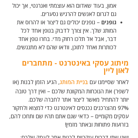
אמון, בעוד שאדום הוא עוצמתי ואנרגטי, אך יכול
גם לגרום לאנשים להרגיש נסערים.
גופנים
– גופנים יכולים גם ליצור או להרוס את
המותג שלך. אין צורך לדבוק בגופן אחד לכל
דבר, אבל אל תלכו רחוק מדי. בחרו גופן אחד
לכותרות ואחד לתוכן, וודאו שהם לא מתנגשים.
מיתוג עסקי באינטרנט - מתחברים
לאון ליין
לאחר שסיימנו עם
בניית המותג
, הגיע הזמן לבנות (או
לשפר) את הנוכחות המקוונת שלכם – ואין דרך טובה
יותר להתחיל מאשר ליצור אתר לחברה שלכם.
97% מהצרכנים נכנסים לאינטרנט כדי למצוא ולחקור
עסקים מקומיים – כדאי שגם אתם תהיו שם ותחכו להם,
בזרועות פתוחות ובאתר מזמין!
ישנן שתי דרכים עיקריות לבנות אתר לעסק שלכם: