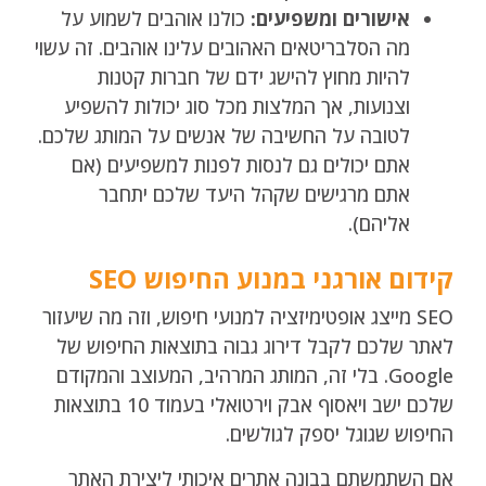
אישורים ומשפיעים:
כולנו אוהבים לשמוע על
מה הסלבריטאים האהובים עלינו אוהבים. זה עשוי
להיות מחוץ להישג ידם של חברות קטנות
וצנועות, אך המלצות מכל סוג יכולות להשפיע
לטובה על החשיבה של אנשים על המותג שלכם.
אתם יכולים גם לנסות לפנות למשפיעים (אם
אתם מרגישים שקהל היעד שלכם יתחבר
אליהם).
קידום אורגני במנוע החיפוש SEO
SEO מייצג אופטימיזציה למנועי חיפוש, וזה מה שיעזור
לאתר שלכם לקבל דירוג גבוה בתוצאות החיפוש של
Google. בלי זה, המותג המרהיב, המעוצב והמקודם
שלכם ישב ויאסוף אבק וירטואלי בעמוד 10 בתוצאות
החיפוש שגוגל יספק לגולשים.
אם השתמשתם בבונה אתרים איכותי ליצירת האתר