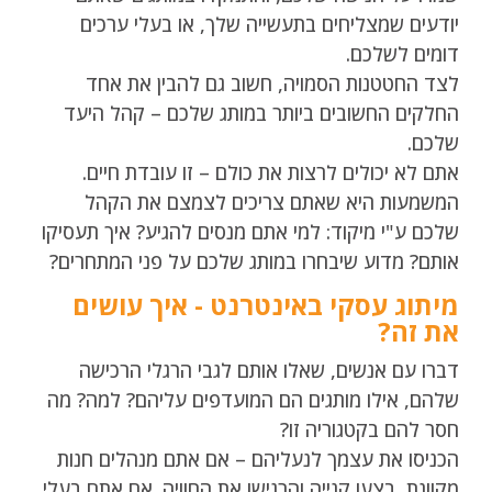
יודעים שמצליחים בתעשייה שלך, או בעלי ערכים
דומים לשלכם.
לצד החטטנות הסמויה, חשוב גם להבין את אחד
החלקים החשובים ביותר במותג שלכם – קהל היעד
שלכם.
אתם לא יכולים לרצות את כולם – זו עובדת חיים.
המשמעות היא שאתם צריכים לצמצם את הקהל
שלכם ע"י מיקוד: למי אתם מנסים להגיע? איך תעסיקו
אותם? מדוע שיבחרו במותג שלכם על פני המתחרים?
מיתוג עסקי באינטרנט - איך עושים
את זה?
דברו עם אנשים, שאלו אותם לגבי הרגלי הרכישה
שלהם, אילו מותגים הם המועדפים עליהם? למה? מה
חסר להם בקטגוריה זו?
הכניסו את עצמך לנעליהם – אם אתם מנהלים חנות
מקוונת, בצעו קנייה והרגישו את החוויה. אם אתם בעלי