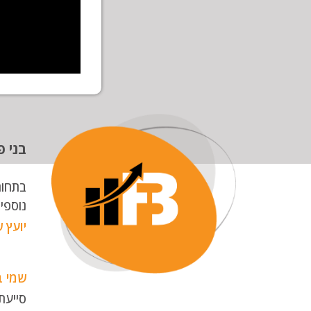
בני פ
בתחום
נוספי
יועץ ש
שמי ב
סייעת