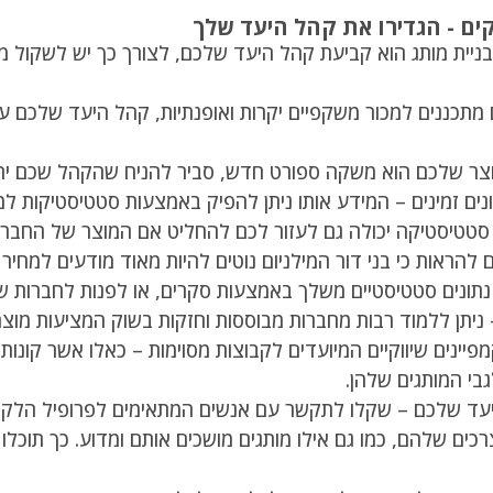
יית מותג הוא קביעת קהל היעד שלכם, לצורך כך יש לשקול מספר 
תכננים למכור משקפיים יקרות ואופנתיות, קהל היעד שלכם עשו
 שלכם הוא משקה ספורט חדש, סביר להניח שהקהל שכם יהיה ספורטאים,
נים זמינים – המידע אותו ניתן להפיק באמצעות סטטיסטיקות למי
סטטיסטיקה יכולה גם לעזור לכם להחליט אם המוצר של החברה 
ם להראות כי בני דור המילניום נוטים להיות מאוד מודעים למחיר
נתונים סטטיסטיים משלך באמצעות סקרים, או לפנות לחברות שיו
יתן ללמוד רבות מחברות מבוססות וחזקות בשוק המציעות מוצרים
מפיינים שיווקיים המיועדים לקבוצות מסוימות – כאלו אשר קונות
בי המותגים שלהן.
עד שלכם – שקלו לתקשר עם אנשים המתאימים לפרופיל הלקו
כים שלהם, כמו גם אילו מותגים מושכים אותם ומדוע. כך תוכלו