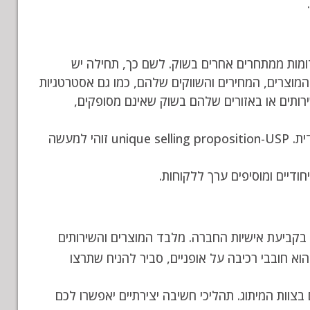
דומות ממתחרים אחרים בשוק. לשם כך, תחילה יש
מוצרים, המחירים והשווקים שלהם, כמו גם אסטרטגיות
רותים או באזורים שלהם בשוק שאינם מסופקים,
לאחר שבדקתם את מצב התחרות בשוק שלכם, עליכם לפתח הצעת מכירה ייחודית. unique selling proposition-USP זוהי למעשה
ך בקביעת אישיות החברה. מלבד המוצרים והשירותים
 חובבי רכיבה על אופניים, סביר להניח שתרצו
צוות המיתוג. תהליכי חשיבה יצירתיים יאפשרו לכם