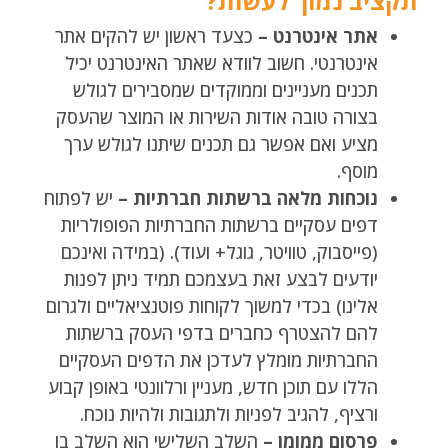
תקציב נמוך לעשות?
אתר אינטרנט –
כצעד ראשון יש להקים אתר
אינטרנטי. חשוב לוודא שאתר האינטרנט יכיל
תכנים מעניינים וממוקדים שמסבירים לגולש
בצורה טובה אודות השירות או המוצר שהעסק
מציע ואם אפשר גם תכנים שיתנו לגולש ערך
מוסף.
נוכחות מלאה ברשתות חברתיות –
יש לפתוח
דפים עסקיים ברשתות החברתיות הפופולריות
(פייסבוק, טוויטר, גוגל+ ועוד). (במידה ואינכם
יודעים לבצע זאת בעצמכם תמיד ניתן לפנות
אלינו) בכדי למשוך לקוחות פוטנציאליים ולגרום
להם להצטרף כחברים בדפי העסק ברשתות
החברתיות מומלץ לעדכן את הדפים העסקיים
הללו עם תוכן חדש, מעניין ורלוונטי באופן קבוע
ורציף, להגיב לפניות ולתגובות ולהיות נוכח.
פרסום ממומן –
השלב השלישי הוא השלב בו