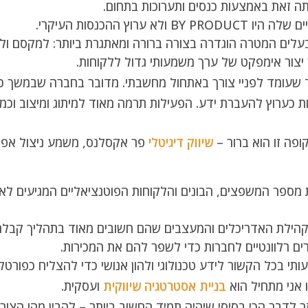
ה זאת באמצעות כנסים ותערוכות בתחום.
B ולא ערוץ ההכנסות העיקרי.
עלים המטרה הוגדרה בצורה ברורה ומאתגרת ביותר: למקסם ולפת
יצור אימפקט של ערך משמעותי גדול ללקוחות.
ומד לפניי צורך באתחול מחשבתי. מדובר בחברה שבמשך כ 25 שנים התמקצע
ת כערוץ להעברת ידע. הפעילות תרמה מאוד למיתוג ומיצוב וכמ
ופה זו הוא ברור –
שיווק דיגיטלי
פר אקסלנס, משמע ניצול אפקט
מספר המשפצים, הבונים והלקוחות הפוטנציאליים המגיעים לאת
הילת האדריכלים והמעצבים שהם חשובים מאוד בתהליך קבלת
ם רלוונטיים לחברות כדי לשפר להם את המכירות.
ותי בכל הקשור לידע טכנולוגי ולהון אנושי כדי להצליח כפורטל
 אני מתחיל הוא
בניית אסטרטגיה שיווקית
ועסקית.
זר לדבר הכי בסיסי שיהיה תמיד החשוב ביותר – להבין מהו הצור