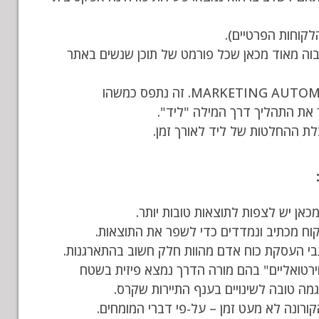
לקוחות הפרטיים).
גבוה מאוד מכאן שכל פורמט של תוכן שנשים באתר
נושא אחד שלא צפיתי מראש הוא הנקודות שאני מאבד בשימוש בביטוי MARKETING AUTOMATION. זה נתפס כמשהו
את התהליך דרך המילה "ליד".
בלת ההחלטות של ליד לאורך זמן.
כאן יש לצפות לתוצאות טובות יותר.
קוח מכתיב ונמדדים כדי לשפר את התוצאות.
גבי העסקת כוח אדם מהוות חלק חשוב בהתארגנות.
וירטואליים" בהם מורה הדרך נמצא פיזית בשטח
ה טובה לשינויים בענף התיירות שקרס.
ורונה לא מעט זמן – על-פי דברי המומחים.