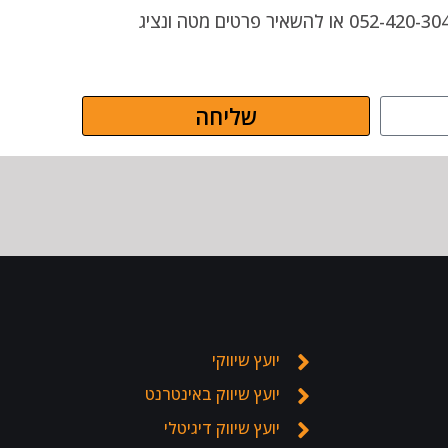
מוזמנים ליצור קשר עם בני פלומן, יועץ עסקי ושיווקי בטלפון מספר: 052-420-3043 או להשאיר פרטים מטה ונציג
שליחה
יועץ שיווקי
יועץ שיווק באינטרנט
יועץ שיווק דיגיטלי