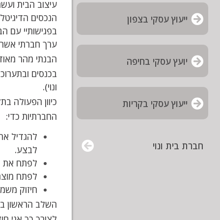
עיצוב הבית ועשת
הנכסים הדיגיטליים שלה היו Y PRODUCT
ייעוץ עסקי בצפון
בפגישותיי עם הב
ערך חברתי אשר 
הבנתי מהר מאוד שע
יועץ עסקי בחיפה
בכנסים ובתערוכו
ונוי).
כיוון הפעולה בתק
ייעוץ עסקי בקריות
החברתיות כדי:
להגדיל את 
חברת בית ונוי
לבצע.
לפתח את ק
לפתח מוצרי
חיזוק משמע
השלב הראשון בו
לצורך כך אני חו