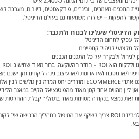
ים ומעצבים של בית ונוי המונה כ-2,400 איש
ית התכנים-מאמרים, וובינרים, פודקאסטים, דיוורים, מערכת לשליח
שור להפקות – יש לזה משמעות גם בעולם הדיגיטל.
 הדיגיטלי שעלינו לבנות ולתגבר:
ל עסקי לתחום הדיגיטל
 מקצועי לניהול קמפיינים
 לניהול ולבקרה על כל התכנים הנבנים
הנו
וי ו/או מטבח ו/או ארונות ו/או עיצוב גינה לוקחים זמן. ישנם 
ישנם לקוחות שבנו אתרי ECOMMERCE ומודדים יחס המרה 
ון ליין מהווים אחוז קטן מאוד מהפוטנציאל הקיים במאגר הלי
ת זאת נמצא בנקודה מסוימת מאוד בתהליך קבלת ההחלטות שלו 
מכאן שהמפתח למדידת ROI צריך לשקף את הטיפול בתהליך הרכיש
א.