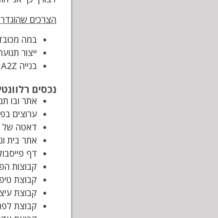
הצרכים שהוגדרו
במה מכובדת
ייצור תנוע
בנייה A2Z של כלי התוכן השונים ושיפורם תוך כדי מדידה.
נכסים רלוונטי
אתר ובו תנועה אורגנית (95%) של עשרות אלפי
ערוצים בפי
דאטה של מעל 20,000 אנשים בקה
אתר בית ונוי – כ-35,000 כניסות 95% אורגנ
דף פייסבוק בית ונ
קבוצות הפיי
קבוצת טיפים ו
קבוצת עיצוב 
קבוצת לפני וא