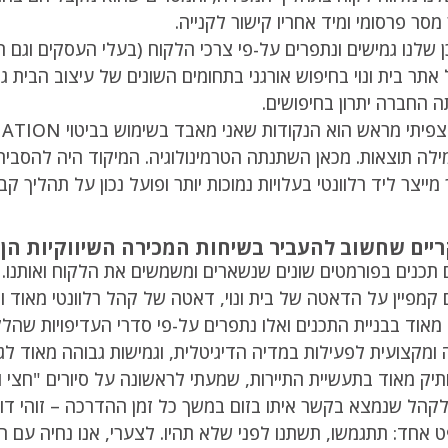
מסר פרסומי ומיד אחריו קישור לקנייה.
ן שלנו גמישים ונתפרים על-פי צרכי הלקוח (בעלי העסקים וגם ה
אתר בית ונוי בחיפוש אורגני בתחומים השונים של עיצוב הבית 
ה החברה יתרון בחיפושים.
ה תוצאות. מכאן השתנתה הטרמינולוגיה. המיקוד היה להסביר 
ייצר ליד רלוונטי בעלויות נמוכות יותר ופועל נכון על תהליך ק
יים שחשוב להעביר בשיחות המכירה השיווקיות הן:
ם תכנים בפורמטים שונים שנשארים ומשמשים את הלקוח ואותנו.
ם קמפיין על הדאטה של בית ונוי, דאטה של קהל רלוונטי מאוד ומ
 מאוד בבניית התכנים ואלו נתפרים על-פי סדרי העדיפויות שהל
ומקצועית לפעילות במדיה הדיגיטלית, וגמישות גבוהה מאוד ל
יק מאוד בתעשיית התיירות, שמעתי לראשונה על סיורים "חצי 
הל שנמצא בקשר איתו בזום במשך כל זמן ההדרכה – זוהי דוגמ
חד: תתגמשו, תשתנו לפני שלא תהיו. לצערי, אנו נחיה עם הק