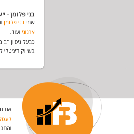
בני פלומן - י
שמי
בני פלומן
וב
ארגוני
ועוד.
כבעל ניסיון רב ב
בשיווק דיגיטלי ל
אם גם
לעסק
והחבר