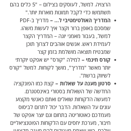
הרצויה. למשל, לעוסקים בצילום – "5 כלים בהם
תשתמשו כדי לקבל תמונות מוארות יותר."
המדריך האולטימטיבי ל… –
מדריך ב-PDF
שמסכם באופן ברור וקצר איך לעשות משהו.
למשל, בעבור מאמני יוגה – המדריך הקצר
לעמידת ראש. אנשים אוהבים לצרוך תוכן
שמבטיח תוצאה מושלמת בזמן קצר
קורס חינמי –
למילה "קורס" יש אפקט יוקרתי
יותר מאשר "מדריך", מושך לקוחות. למשל "קורס
לשיווק ברשת".
סרטון מענה על שאלות –
קצת כמו הפונקציה
החדשה של השאלות בסטורי באינסטגרם.
למעשה הלקוחות שואלים ואתם כאנשי מקצוע
עונים על השאלות. הדבר יכול לתרום לביסוס
מעמדכם כאוטוריטה בתחום וגם יוצר אפקט של
חיבור, מערכת יחסים עם הלקוחות הפוטנציאליים
שלכם, כיוון שאתם מעניקים להם מענה מקצועי