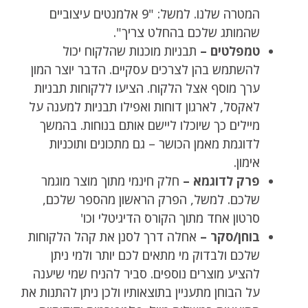
המטרה שלנו. למשל: "9 אלמנטים עיצוביים
שהמותג שלכם בהחלט צריך".
טמפלטים –
תבניות מוכנות שהלקוח יכול
להשתמש בהן לצרכים עסקיים. הדבר יוצר המון
ערך מוסף אצל הלקוח. הציעו ללקוחות תבניות
לאקסל, לארגון דוחות ואפילו תבניות למענה על
מיילים כך שיוכלו ליישם אותם בנוחות. בהמשך
לדוגמת מאמן הכושר – גם מתכונים ותוכניות
אימון.
פרק לדוגמא –
חלק חינמי מתוך מוצר מוגמר
שלכם. למשל, הפרק הראשון מהספר שלכם,
סרטון אחד מתוך הקורס הדיגיטלי וכו'
בוחן/סקר –
אחלה דרך לסנן את קהל הלקוחות
שלכם ולבדוק מי מתאים לכם יותר ולמי ניתן
להציע מוצרים נוספים. סביר להניח שמי שיענה
על הבוחן מתעניין בתוצאותיו ולכן ניתן להתנות את