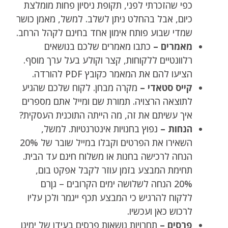
כפי שהזכרתי לפני, תקופת ניסיון פחות מומלצת
כיום, אבל בהחלט ניתן לשלב. למשל, מאמן כושר
שמדי שבוע פותח אימון אחד בחינם לקהל הרחב.
מאמרים –
כתבו מאמרים שלכם בנושאים
רלוונטיים ללקוחות, קצר וקולע בעל ערך מוסף.
הציעו להם את המאמר כקובץ PDF להורדה.
קייס סטאדי –
מקרה מבחן. לקוח שלכם שהגיע
לתוצאה הרצויה. תמורת שם ומייל אתם מספרים
איך עשיתם את זה, מה הייתה התוכנית העסקית?
הנחות –
נפוץ בחנויות אינטרנטיות. למשל,
השאירו את הפרטים וקבלו במייל שובר של 20%
הנחה לרכישה בחנות או משלוח חינם עד הבית.
תחימת המבצע בזמן עוזר לקבל אפקט בום,
20% הנחה לשלושה ימים הקרובים – גןרם
ללקוח להרגיש כי המבצע תכף ייגמר ולכן עליו
לרכוש כאן ועכשיו.
פרסים –
תחרויות נושאות פרסים בעידן של ימינו