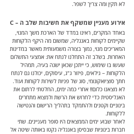
לא תקין ומה צריך לשפר.
אירוע מעניין שמשקף את חשיבות שלב ה – C
באחד המקרים, ראינו במדד של הארכת משך המנוי,
שקיימים לקוחות באנגליה, שמשום מה היקף הלקוחות
המאריכים מנוי, נמוך בצורה משמעותית מאשר במדינות
האחרות. בשלב זה התחלנו לנתח את: אמצעי התשלום
שעשו בו שימוש, כי ייתכן שכאן ישנה בעיה, תמהיל
הלקוחות – גילאים, פיזור ג"ג, עיסוקים, יכולנו גם לנתח
חתך סוציואקונומי, סוג של פניות לשירות לקוחות ועוד.
לא מצאנו כלום!! אחרי כמה ימים, החלטתי לרתום את
האנליסטית כדי לחרוש את הרשת ולמצוא מתחרים
בינוניים וקטנים ולהתמקד בתהליך הרישום והנטישה
ללקוחות.
לאחר שבוע ימים הממצאים היו סופר מעניינים. שתי
חברות בינוניות שבסיסן באנגליה נקטו באותה שיטה אל