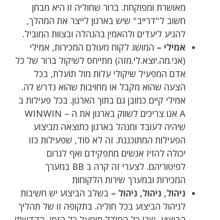
מאושרת ומפוקחת. ברור שחוליה זו היא מבחן
חשוב ל"דרייב" שיש בארגון לייצר את המהלך,
להגיע ליעדים ולהאמין בהנהלה ובצוות המוביל.
אמילי –
המושג לקוח מעולם המכירות, אמילי
(אני.מה.יוצא.לי.מזה) מתייחס לשיקול ברור של כל
אדם המפעיל שיקולי עלות מול תועלת, בכל
הצעה שהוא מקבל או מחויבות שהוא נדרש לה.
אמילי קיים כמובן גם בתוך הארגון. בכל פעילות ב
A אנו צריכים לשווק בארגון את ה – WINWIN
שיהיה לעובד ומנהל בארגון כתוצאה מביצוע
הפעילות המתוכננת. זה לא סוד, שפעילות כזו
יכולה להזיז אנשים מתפקידם ואף לגרום
לפיטוריהם. לצערי זה קרה ב BB במערך
המכירות ובמערך שירות הלקוחות
ניהול, ניהול, ניהול –
בשלב הביצוע יש חשיבות
לניהול הביצוע בכל חוליה. בתקופה זו של תהליך
הביצוע, שבו כל המודל מופעל כל הזמן, הקדשתי