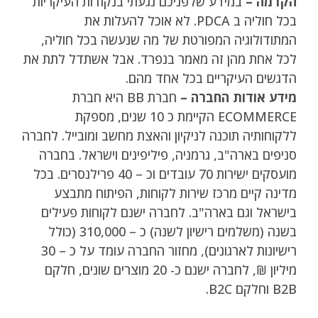
הקדמה –
במידע שלפניכם נגעתי בנקודות העיקריות
בכל חוליה ב PDCA. לא אוכל להעלות את
המתודולוגיה המפורטת של מה שנעשה בכל חוליה,
לכל אחת מהן זה מאמר בנפרד. אבל אשתדל לתת את
הדגשים העיקריים בכל אחד מהם.
מידע אודות החברה –
חברת BB היא חברת
ECOMMERCE הקיימת כ 10 שנים, מספקת
ללקוחותיה תוכנה לניקיון והאצת מחשב ומובייל. לחברה
סניפים בארה"ב, גרמניה, פיליפינים וישראל. בחברה
מועסקים ישירות 70 עובדים וכ – 40 פרילנסרים. בכל
מדינה קיים מרכז שירות לקוחות, הפיתוח מתבצע
בישראל וגם בארה"ב. לחברה ישנם לקוחות פעילים
בשנה (משלמים רישיון לשנה) כ – 310,000 (כולל
רישיונות לארגונים), מחזור החברה עומד על כ – 30
מיליון ₪, לחברה ישנם כ- 20 מוצרים שונים, חלקם
B2B וחלקם B2C.