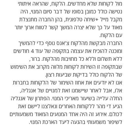
מול לקוחות שלא מחדשים. הלקוח, שהראה איתותי
נטישה כולל כמובן בסופו של דבר סיום המנוי, היה
מקבל מייל +שיחה טלפונית, בהן החברה מתנצלת
מאוד על כך שלא יצרה המשך קשר לטווח ארוך יותר
עם הלקוח.
החברה מבקשת מהלקוח צ'אנס נוסף כדי להמשיך
ומוכנה להוכיח את עצמה בתקופה של עוד 4 חודשים
ללא תשלום וללא כל מחויבות מהלקוח. ברור,
שבתקופה זו השירות לקוחות מלווה מקרוב את השימוש
של הלקוח כולל בדיקות שביעות רצון.
אנו לא יודעים את אחוז השימור של הלקוחות בחברות
אלו, אבל לאחר שיישמנו זאת למנויים של אנגליה,
החלה עלייה בשיעור מאריכי המנוי. הפתרון של אנגליה
הגיע די מהר ללקוחות האחרים ונאלצנו ליישם זאת
לכולם. אירוע זה היה אחד המנועים המאוד משמעותיים
לשיפור משמעותי בהגעה ליעד הארכת המנוי.