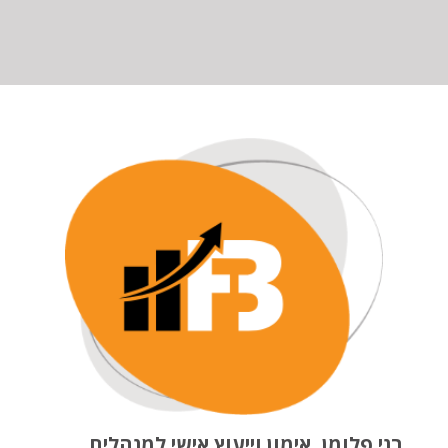
בני פלומן, אימון וייעוץ אישי למנהלים