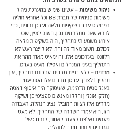
ניהול משימות –
עשינו שימוש במערכת ניהול
משימות פנימית של חברת BB וכל אחראי חוליה
בפרויקט עבד בשקיפות מלאה ועדכן נתונים, כדי
לוודא שאנו מתקדמים נכון. חשוב לציין, שכל
אירוע משמעותי בתהליך, היה בשקיפות מלאה
לכולם. חשוב מאוד להיזהר, לא לייצר רעש לא
רלוונטי בעדכונים אלו. זה ימאיס מאוד מהר את
התהליך בעיני המנהלים ואפילו ימעיט בערכו.
מדדים –
ללא בניית מדדים ועדכונם בתהליך, אין
תהליך!! לצורך עדכון מדדים אלו הסתייעתי
באנליסטית מדהימה, שעיסוקה היה איסוף דאטה
(חלקו אונליין וחלקו מאנשים ספציפיים) ושיקוף
מדדים אלו לצוות המוביל ונציג הנהלה. העבודה
הזו, היא עמוד השדרה של התהליך. לא מעט
פעמים נאלצנו לצעוד לאחור, לנתח כשל
במדדים ולחזור חזרה לתהליך.