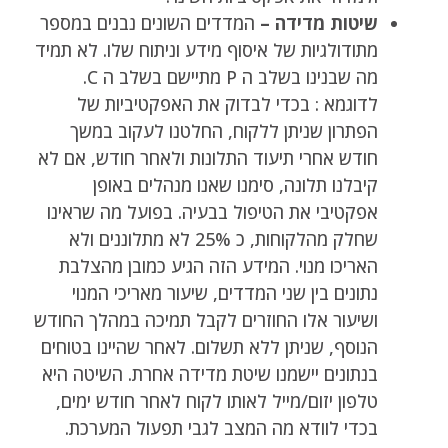
שיטות מדידה –
המדדים השונים נבנים במספר
מתודולגיות של איסוף מידע וניתוח שלו. לא תמיד
מה שבנינו בשלב ה P מתיישם בשלב ה C.
לדוגמא : בכדי לבדוק את האפקטיביות של
הפתרון שניתן ללקוח, החלטנו לעקוב במשך
חודש אחרי תיעוד התלונות ולאחר חודש, אם לא
קיבלנו תלונה, סימנו שאנו מנהלים באופן
אפקטיבי את הטיפול בבעיה. בפועל מה שראינו
שחלק מהלקוחות, כ 25% לא מתלוננים ולא
האריכו מנוי. המידע הזה הגיע כמובן מהצלבת
נתונים בין שני המדדים, שיעור מאריכי המנוי
ושיעור אלו החוזרים לקבל תמיכה במהלך החודש
הנוסף, שניתן ללא תשלום. לאחר שהיינו בטוחים
בנתונים יישמנו שיטת מדידה אחרת. השיטה היא
טלפון יזום/מייל לאותו לקוח לאחר חודש ימים,
בכדי לוודא מה המצב לגבי תפעול המערכת.