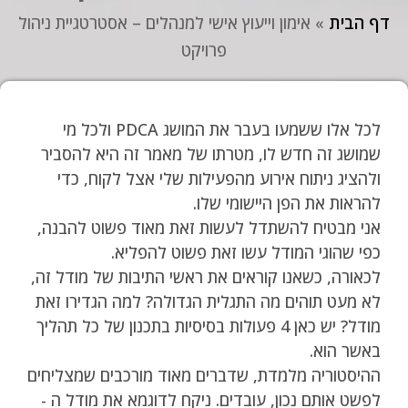
דף הבית
»
אימון וייעוץ אישי למנהלים – אסטרטגיית ניהול
פרויקט
לכל אלו ששמעו בעבר את המושג PDCA ולכל מי
שמושג זה חדש לו, מטרתו של מאמר זה היא להסביר
ולהציג ניתוח אירוע מהפעילות שלי אצל לקוח, כדי
להראות את הפן היישומי שלו.
אני מבטיח להשתדל לעשות זאת מאוד פשוט להבנה,
כפי שהוגי המודל עשו זאת פשוט להפליא.
לכאורה, כשאנו קוראים את ראשי התיבות של מודל זה,
לא מעט תוהים מה התגלית הגדולה? למה הגדירו זאת
מודל? יש כאן 4 פעולות בסיסיות בתכנון של כל תהליך
באשר הוא.
ההיסטוריה מלמדת, שדברים מאוד מורכבים שמצליחים
לפשט אותם נכון, עובדים. ניקח לדוגמא את מודל ה -