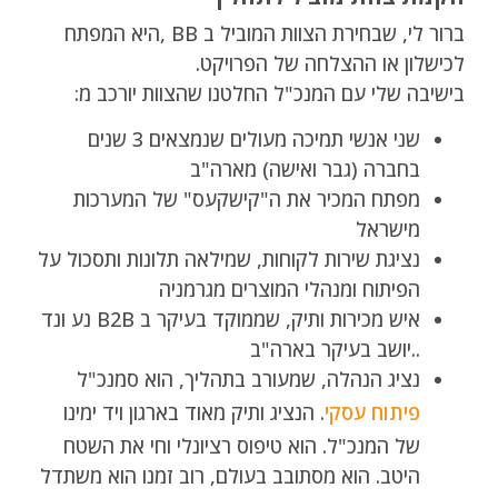
ברור לי, שבחירת הצוות המוביל ב BB ,היא המפתח
לכישלון או ההצלחה של הפרויקט.
בישיבה שלי עם המנכ"ל החלטנו שהצוות יורכב מ:
שני אנשי תמיכה מעולים שנמצאים 3 שנים
בחברה (גבר ואישה) מארה"ב
מפתח המכיר את ה"קישקעס" של המערכות
מישראל
נציגת שירות לקוחות, שמילאה תלונות ותסכול על
הפיתוח ומנהלי המוצרים מגרמניה
איש מכירות ותיק, שממוקד בעיקר ב B2B נע ונד
..יושב בעיקר בארה"ב
נציג הנהלה, שמעורב בתהליך, הוא סמנכ"ל
פיתוח עסקי
. הנציג ותיק מאוד בארגון ויד ימינו
של המנכ"ל. הוא טיפוס רציונלי וחי את השטח
היטב. הוא מסתובב בעולם, רוב זמנו הוא משתדל