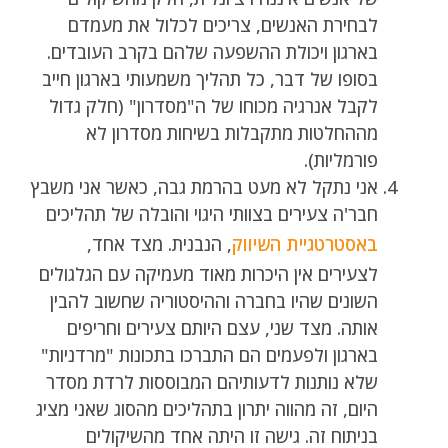
לבחירת האנשים, צריכים לכלול את מעמדם
בארגון ויכולת ההשפעה שלהם בקרב העובדים.
בסופו של דבר, כל תהליך משמעותי בארגון חייב
לקבל אנרגיה מכוחו של ה"מסדרון" (חלק גדול
מההחלטות מתקבלות בשיחות מסדרון לא
פורמליות).
אני נתקל לא מעט בהרמת גבה, כאשר אני משבץ
חבר'ה צעירים בצוותי היגוי והובלה של תהליכים
באסטרטגיית השיווק
, הנבנית. מצד אחד,
לצעירים אין היכרות מאוד מעמיקה עם הגלגולים
השונים שהיו בחברה וההיסטוריה שחשוב להבין
אותה. מצד שני, עצם היותם צעירים וחריפים
בארגון ולפעמים הם התברכו בתכונות "מרדניות"
שלא נותנות לדעותיהם המבוססות לרדת מסדר
היום, זה מהווה יתרון בתהליכים מהסוג שאני מציג
בניתוח זה. גישה זו היתה אחד מהשיקולים