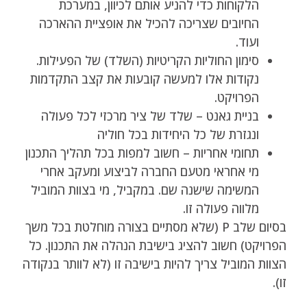
הלקוחות כדי להניע אותם לכיוון, במערכת
החיובים שצריכה להכיל את אופציית ההארכה
ועוד.
סימון החוליות הקריטיות (השלד) של הפעילות.
נקודות אלו למעשה קובעות את קצב התקדמות
הפרויקט.
בניית גאנט – שלד של ציר מרכזי לכל פעולה
ונגזרת של כל היחידות בכל חוליה
תחומי אחריות – חשוב למפות בכל תהליך התכנון
מי אחראי מטעם החברה לביצוע ומעקב אחרי
המשימה שישנה שם. במקביל, מי בצוות המוביל
מלווה פעולה זו.
בסיום שלב P (שלא מסתיים בצורה מוחלטת בכל משך
הפרויקט) חשוב להציג בישיבת הנהלה את התכנון. כל
הצוות המוביל צריך להיות בישיבה זו (לא לוותר בנקודה
זו).