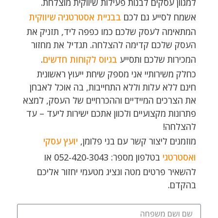
למגוון עסקים לבנות פעילות שיווקית מוצלחת.
אשמח לסייע גם לכם
בבניית אסטרטגיה שיווקית
המתאימה לעסק שלכם כמו כפפה ליד, תזניק את
העסק שלכם קדימה להצלחה. תגדיל את מחזור
המכירות שלכם ותסייע
בגיוס לקוחות חדשים
.
כחלק משירותיי אני מספק שיחת ייעוץ ראשונית
חינם ללא עלות וללא התחייבות, בה אוכל לאבחן
את הצרכים המיידיים וההכרחיים של העסק, למצא
פתרונות מקצועיים ולכוון אתכם ישירות ליעד – עד
להצלחה!
מוזמנים ליצור קשר עם בני פלומן,
יועץ עסקי
ואסטרטגי
בטלפון מספר: 052-420-3043 או
להשאיר פרטים מטה ונציג מטעמי יחזור אליכם
בהקדם.