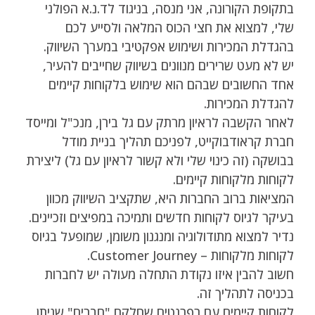
בתקופת הקורונה, אני מנסה, בניגוד לד.נ.א הפולני
שלי, למצוא את חצי הכוס המלאה ולסייע לכם
בהגדלת המכירות ושימוש אפקטיבי במערך השיווק.
יש לא מעט שרירים מנוונים בשיווק שחייבים להעיר,
אחד החשובים שבהם הוא שימוש בלקוחות קיימים
להגדלת המכירות.
לאחר הקשבה לראיון מרתק עם גל בירן, מנכ"ל ומייסד
חברת קראודבוקייט, לפניכם תהליך בניית מודל
בבושקה (זה כינוי שלי ולא קשור לראיון עם גל) ליצירת
לקוחות מלקוחות קיימים.
המציאות ברוב החברות היא, שתקציב השיווק מכוון
בעיקר לגיוס לקוחות חדשים ותמיכה במפיצים וזכיינים.
נדיר למצוא מתודולוגיה ומנגנון משומן, שמופעל בגיוס
לקוחות מלקוחות – Customer Journey.
חשוב להבין איזו נקודת התחלה מעולה יש לחברות
בכניסה לתהליך זה.
לקוחות קיימים עם רפרנטים שחלקם "חברים" שניתן