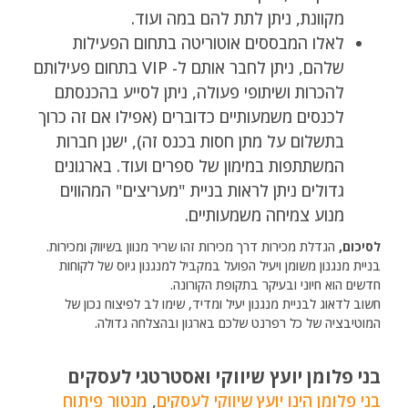
מקוונת, ניתן לתת להם במה ועוד.
לאלו המבססים אוטוריטה בתחום הפעילות
שלהם, ניתן לחבר אותם ל- VIP בתחום פעילותם
להכרות ושיתופי פעולה, ניתן לסייע בהכנסתם
לכנסים משמעותיים כדוברים (אפילו אם זה כרוך
בתשלום על מתן חסות בכנס זה), ישנן חברות
המשתתפות במימון של ספרים ועוד. בארגונים
גדולים ניתן לראות בניית "מעריצים" המהווים
מנוע צמיחה משמעותיים.
לסיכום,
הגדלת מכירות דרך מכירות זהו שריר מנוון בשיווק ומכירות.
בניית מנגנון משומן ויעיל הפועל במקביל למנגנון גיוס של לקוחות
חדשים הוא חיוני ובעיקר בתקופת הקורונה.
חשוב לדאוג לבניית מנגנון יעיל ומדיד, שימו לב לפיצוח נכון של
המוטיבציה של כל רפרנט שלכם בארגון ובהצלחה גדולה.
בני פלומן יועץ שיווקי ואסטרטגי לעסקים
בני פלומן הינו יועץ שיווקי לעסקים
,
מנטור פיתוח